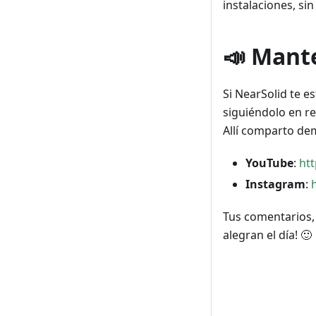
instalaciones, si
📣 Mant
Si NearSolid te e
siguiéndolo en re
Allí comparto demo
YouTube
:
ht
Instagram
:
Tus comentarios,
alegran el día! 🙂