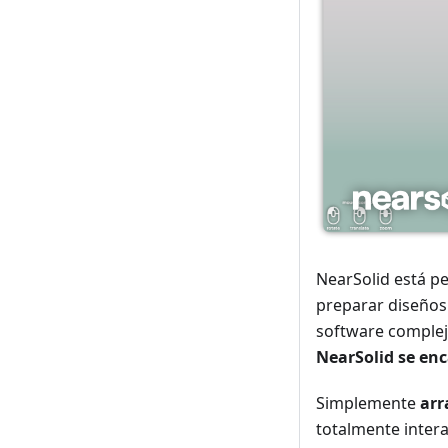
NearSolid está p
preparar diseños
software comple
NearSolid se enc
Simplemente
arr
totalmente intera